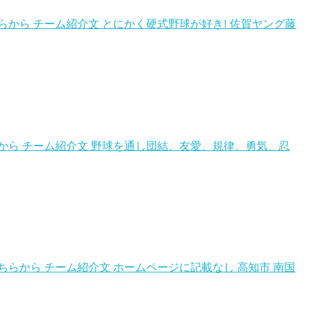
らから チーム紹介文 とにかく硬式野球が好き! 佐賀ヤング藤
らから チーム紹介文 野球を通し団結、友愛、規律、勇気、忍
ちらから チーム紹介文 ホームページに記載なし 高知市 南国