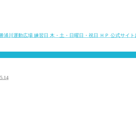
民勝浦川運動広場 練習日 木・土・日曜日・祝日 ＨＰ 公式サイ
5.14