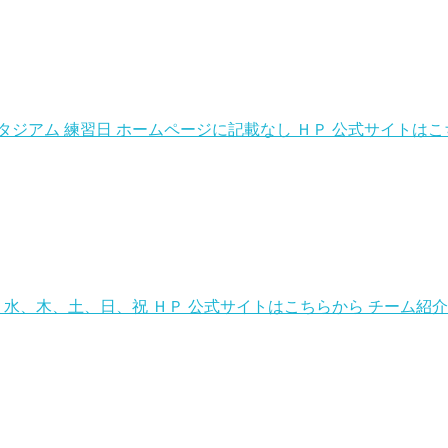
スタジアム 練習日 ホームページに記載なし ＨＰ 公式サイトは
習日 水、木、土、日、祝 ＨＰ 公式サイトはこちらから チーム